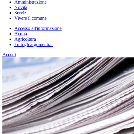
Amministrazione
Novità
Servizi
Vivere il comune
Accesso all'informazione
Acqua
Agricoltura
Tutti gli argomenti...
Accedi