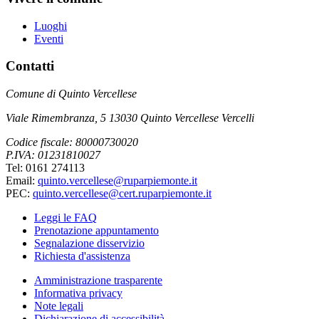
Luoghi
Eventi
Contatti
Comune di Quinto Vercellese
Viale Rimembranza, 5 13030 Quinto Vercellese Vercelli
Codice fiscale: 80000730020
P.IVA: 01231810027
Tel: 0161 274113
Email:
quinto.vercellese@ruparpiemonte.it
PEC:
quinto.vercellese@cert.ruparpiemonte.it
Leggi le FAQ
Prenotazione appuntamento
Segnalazione disservizio
Richiesta d'assistenza
Amministrazione trasparente
Informativa privacy
Note legali
Dichiarazione di accessibilità