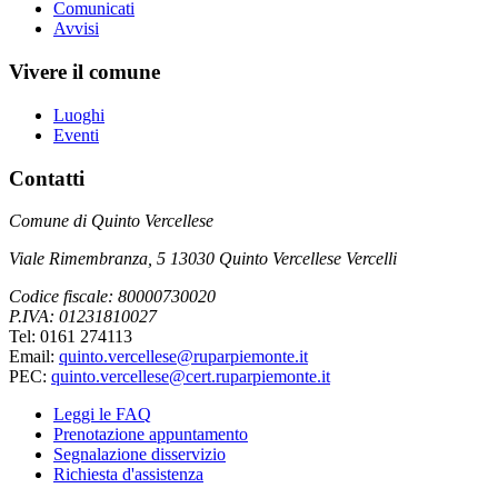
Comunicati
Avvisi
Vivere il comune
Luoghi
Eventi
Contatti
Comune di Quinto Vercellese
Viale Rimembranza, 5 13030 Quinto Vercellese Vercelli
Codice fiscale: 80000730020
P.IVA: 01231810027
Tel: 0161 274113
Email:
quinto.vercellese@ruparpiemonte.it
PEC:
quinto.vercellese@cert.ruparpiemonte.it
Leggi le FAQ
Prenotazione appuntamento
Segnalazione disservizio
Richiesta d'assistenza