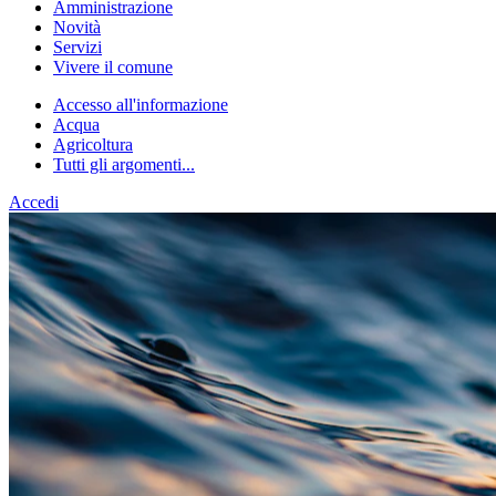
Amministrazione
Novità
Servizi
Vivere il comune
Accesso all'informazione
Acqua
Agricoltura
Tutti gli argomenti...
Accedi