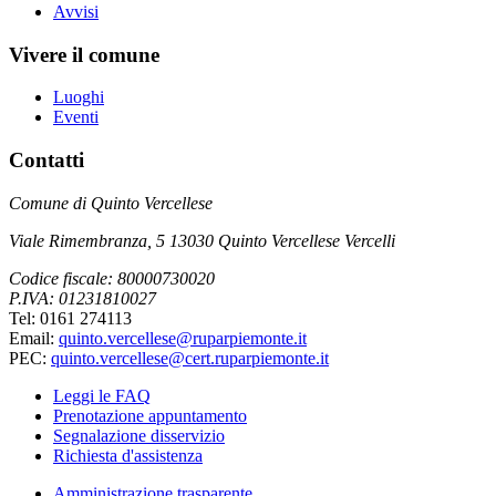
Avvisi
Vivere il comune
Luoghi
Eventi
Contatti
Comune di Quinto Vercellese
Viale Rimembranza, 5 13030 Quinto Vercellese Vercelli
Codice fiscale: 80000730020
P.IVA: 01231810027
Tel: 0161 274113
Email:
quinto.vercellese@ruparpiemonte.it
PEC:
quinto.vercellese@cert.ruparpiemonte.it
Leggi le FAQ
Prenotazione appuntamento
Segnalazione disservizio
Richiesta d'assistenza
Amministrazione trasparente