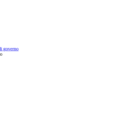
 di governo
no