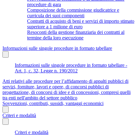
procedure di gara
Composizione della commissione giudicatrice e
curricula dei suoi componenti
Contratti di acquisto di beni e servizi di importo stimato
superiore a 1 milione di euro
Resoconti della gestione finanziaria dei contratti al
termine della loro esecuzione
Informazioni sulle singole procedure in formato tabellare
Informazioni sulle singole procedure in formato tabellare -
Art. 1, c. 32, Legge n. 190/2012
Atti relativi alle procedure per l’affidamento di appalti pubblici di
servizi, forniture, lavori e opere, di concorsi pubblici di
progettazione, di concorsi di idee e di concessioni, compresi quelli
tra enti nell'ambito del settore pubblico
Sovvenzioni, contributi, sussidi, vantaggi economici
Criteri e modalità
Criteri e modalità