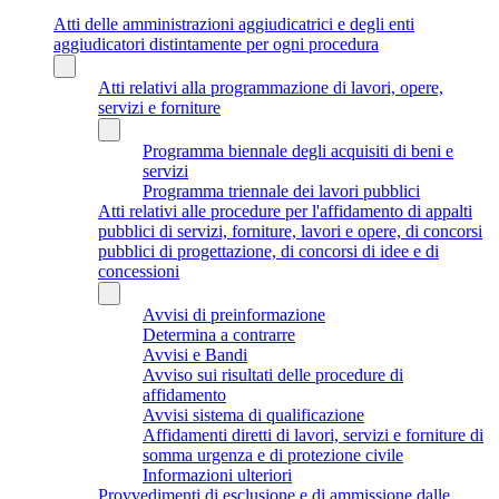
Atti delle amministrazioni aggiudicatrici e degli enti
aggiudicatori distintamente per ogni procedura
Atti relativi alla programmazione di lavori, opere,
servizi e forniture
Programma biennale degli acquisiti di beni e
servizi
Programma triennale dei lavori pubblici
Atti relativi alle procedure per l'affidamento di appalti
pubblici di servizi, forniture, lavori e opere, di concorsi
pubblici di progettazione, di concorsi di idee e di
concessioni
Avvisi di preinformazione
Determina a contrarre
Avvisi e Bandi
Avviso sui risultati delle procedure di
affidamento
Avvisi sistema di qualificazione
Affidamenti diretti di lavori, servizi e forniture di
somma urgenza e di protezione civile
Informazioni ulteriori
Provvedimenti di esclusione e di ammissione dalle