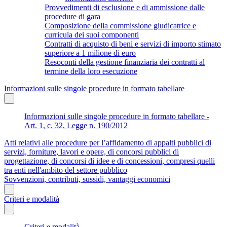
Provvedimenti di esclusione e di ammissione dalle
procedure di gara
Composizione della commissione giudicatrice e
curricula dei suoi componenti
Contratti di acquisto di beni e servizi di importo stimato
superiore a 1 milione di euro
Resoconti della gestione finanziaria dei contratti al
termine della loro esecuzione
Informazioni sulle singole procedure in formato tabellare
Informazioni sulle singole procedure in formato tabellare -
Art. 1, c. 32, Legge n. 190/2012
Atti relativi alle procedure per l’affidamento di appalti pubblici di
servizi, forniture, lavori e opere, di concorsi pubblici di
progettazione, di concorsi di idee e di concessioni, compresi quelli
tra enti nell'ambito del settore pubblico
Sovvenzioni, contributi, sussidi, vantaggi economici
Criteri e modalità
Criteri e modalità