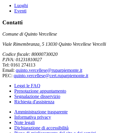
Luoghi
Eventi
Contatti
Comune di Quinto Vercellese
Viale Rimembranza, 5 13030 Quinto Vercellese Vercelli
Codice fiscale: 80000730020
P.IVA: 01231810027
Tel: 0161 274113
Email:
quinto.vercellese@ruparpiemonte.it
PEC:
quinto.vercellese@cert.ruparpiemonte.it
Leggi le FAQ
Prenotazione appuntamento
Segnalazione disservizio
Richiesta d'assistenza
Amministrazione trasparente
Informativa privacy
Note legali
Dichiarazione di accessibilità