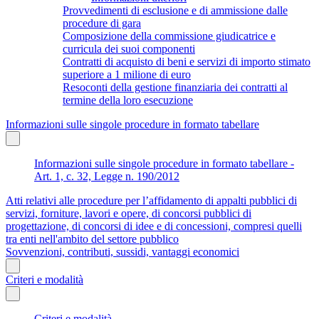
Provvedimenti di esclusione e di ammissione dalle
procedure di gara
Composizione della commissione giudicatrice e
curricula dei suoi componenti
Contratti di acquisto di beni e servizi di importo stimato
superiore a 1 milione di euro
Resoconti della gestione finanziaria dei contratti al
termine della loro esecuzione
Informazioni sulle singole procedure in formato tabellare
Informazioni sulle singole procedure in formato tabellare -
Art. 1, c. 32, Legge n. 190/2012
Atti relativi alle procedure per l’affidamento di appalti pubblici di
servizi, forniture, lavori e opere, di concorsi pubblici di
progettazione, di concorsi di idee e di concessioni, compresi quelli
tra enti nell'ambito del settore pubblico
Sovvenzioni, contributi, sussidi, vantaggi economici
Criteri e modalità
Criteri e modalità