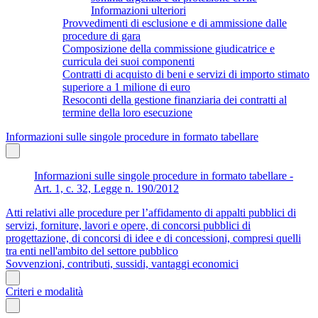
Informazioni ulteriori
Provvedimenti di esclusione e di ammissione dalle
procedure di gara
Composizione della commissione giudicatrice e
curricula dei suoi componenti
Contratti di acquisto di beni e servizi di importo stimato
superiore a 1 milione di euro
Resoconti della gestione finanziaria dei contratti al
termine della loro esecuzione
Informazioni sulle singole procedure in formato tabellare
Informazioni sulle singole procedure in formato tabellare -
Art. 1, c. 32, Legge n. 190/2012
Atti relativi alle procedure per l’affidamento di appalti pubblici di
servizi, forniture, lavori e opere, di concorsi pubblici di
progettazione, di concorsi di idee e di concessioni, compresi quelli
tra enti nell'ambito del settore pubblico
Sovvenzioni, contributi, sussidi, vantaggi economici
Criteri e modalità