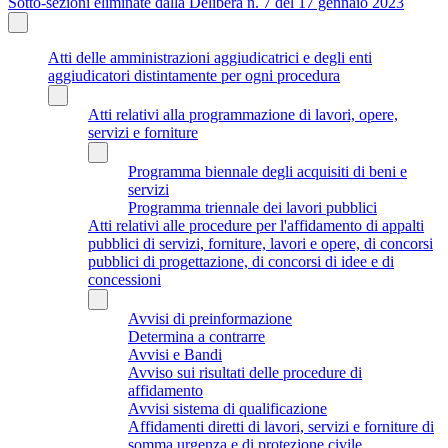
Sotto-sezioni eliminate dalla Delibera n. 7 del 17 gennaio 2023
Atti delle amministrazioni aggiudicatrici e degli enti
aggiudicatori distintamente per ogni procedura
Atti relativi alla programmazione di lavori, opere,
servizi e forniture
Programma biennale degli acquisiti di beni e
servizi
Programma triennale dei lavori pubblici
Atti relativi alle procedure per l'affidamento di appalti
pubblici di servizi, forniture, lavori e opere, di concorsi
pubblici di progettazione, di concorsi di idee e di
concessioni
Avvisi di preinformazione
Determina a contrarre
Avvisi e Bandi
Avviso sui risultati delle procedure di
affidamento
Avvisi sistema di qualificazione
Affidamenti diretti di lavori, servizi e forniture di
somma urgenza e di protezione civile