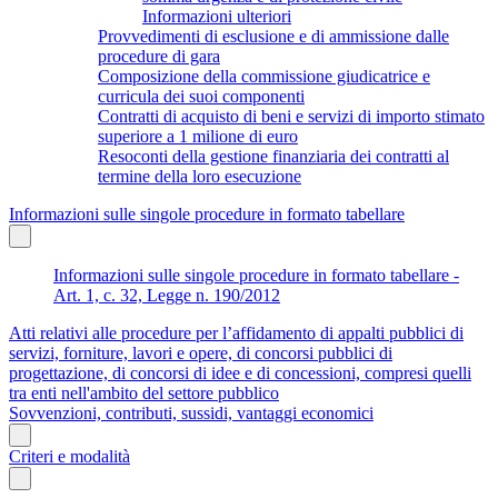
Informazioni ulteriori
Provvedimenti di esclusione e di ammissione dalle
procedure di gara
Composizione della commissione giudicatrice e
curricula dei suoi componenti
Contratti di acquisto di beni e servizi di importo stimato
superiore a 1 milione di euro
Resoconti della gestione finanziaria dei contratti al
termine della loro esecuzione
Informazioni sulle singole procedure in formato tabellare
Informazioni sulle singole procedure in formato tabellare -
Art. 1, c. 32, Legge n. 190/2012
Atti relativi alle procedure per l’affidamento di appalti pubblici di
servizi, forniture, lavori e opere, di concorsi pubblici di
progettazione, di concorsi di idee e di concessioni, compresi quelli
tra enti nell'ambito del settore pubblico
Sovvenzioni, contributi, sussidi, vantaggi economici
Criteri e modalità