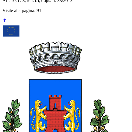
Art. 10, c. 8, lett. b), d.lgs. n. 33/2013
Visite alla pagina:
91