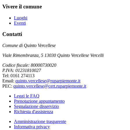
Vivere il comune
Luoghi
Eventi
Contatti
Comune di Quinto Vercellese
Viale Rimembranza, 5 13030 Quinto Vercellese Vercelli
Codice fiscale: 80000730020
P.IVA: 01231810027
Tel: 0161 274113
Email:
quinto.vercellese@ruparpiemonte.it
PEC:
quinto.vercellese@cert.ruparpiemonte.it
Leggi le FAQ
Prenotazione appuntamento
Segnalazione disservizio
Richiesta d'assistenza
Amministrazione trasparente
Informativa privacy