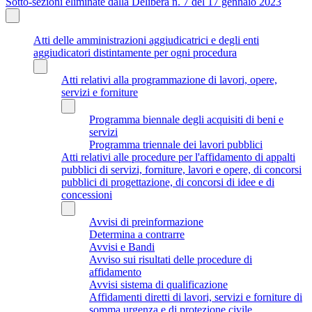
Sotto-sezioni eliminate dalla Delibera n. 7 del 17 gennaio 2023
Atti delle amministrazioni aggiudicatrici e degli enti
aggiudicatori distintamente per ogni procedura
Atti relativi alla programmazione di lavori, opere,
servizi e forniture
Programma biennale degli acquisiti di beni e
servizi
Programma triennale dei lavori pubblici
Atti relativi alle procedure per l'affidamento di appalti
pubblici di servizi, forniture, lavori e opere, di concorsi
pubblici di progettazione, di concorsi di idee e di
concessioni
Avvisi di preinformazione
Determina a contrarre
Avvisi e Bandi
Avviso sui risultati delle procedure di
affidamento
Avvisi sistema di qualificazione
Affidamenti diretti di lavori, servizi e forniture di
somma urgenza e di protezione civile