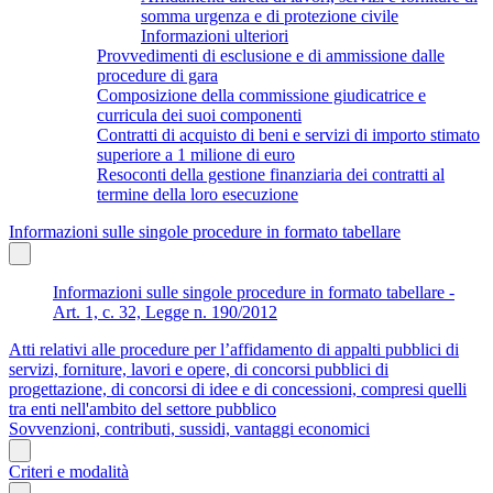
somma urgenza e di protezione civile
Informazioni ulteriori
Provvedimenti di esclusione e di ammissione dalle
procedure di gara
Composizione della commissione giudicatrice e
curricula dei suoi componenti
Contratti di acquisto di beni e servizi di importo stimato
superiore a 1 milione di euro
Resoconti della gestione finanziaria dei contratti al
termine della loro esecuzione
Informazioni sulle singole procedure in formato tabellare
Informazioni sulle singole procedure in formato tabellare -
Art. 1, c. 32, Legge n. 190/2012
Atti relativi alle procedure per l’affidamento di appalti pubblici di
servizi, forniture, lavori e opere, di concorsi pubblici di
progettazione, di concorsi di idee e di concessioni, compresi quelli
tra enti nell'ambito del settore pubblico
Sovvenzioni, contributi, sussidi, vantaggi economici
Criteri e modalità