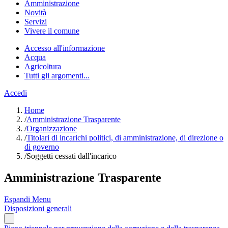
Amministrazione
Novità
Servizi
Vivere il comune
Accesso all'informazione
Acqua
Agricoltura
Tutti gli argomenti...
Accedi
Home
/
Amministrazione Trasparente
/
Organizzazione
/
Titolari di incarichi politici, di amministrazione, di direzione o
di governo
/
Soggetti cessati dall'incarico
Amministrazione Trasparente
Espandi Menu
Disposizioni generali