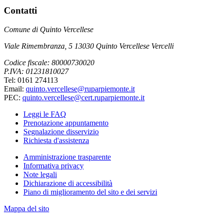
Contatti
Comune di Quinto Vercellese
Viale Rimembranza, 5 13030 Quinto Vercellese Vercelli
Codice fiscale: 80000730020
P.IVA: 01231810027
Tel: 0161 274113
Email:
quinto.vercellese@ruparpiemonte.it
PEC:
quinto.vercellese@cert.ruparpiemonte.it
Leggi le FAQ
Prenotazione appuntamento
Segnalazione disservizio
Richiesta d'assistenza
Amministrazione trasparente
Informativa privacy
Note legali
Dichiarazione di accessibilità
Piano di miglioramento del sito e dei servizi
Mappa del sito