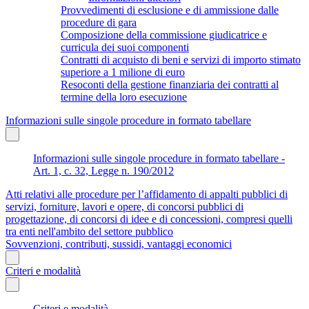
Provvedimenti di esclusione e di ammissione dalle
procedure di gara
Composizione della commissione giudicatrice e
curricula dei suoi componenti
Contratti di acquisto di beni e servizi di importo stimato
superiore a 1 milione di euro
Resoconti della gestione finanziaria dei contratti al
termine della loro esecuzione
Informazioni sulle singole procedure in formato tabellare
Informazioni sulle singole procedure in formato tabellare -
Art. 1, c. 32, Legge n. 190/2012
Atti relativi alle procedure per l’affidamento di appalti pubblici di
servizi, forniture, lavori e opere, di concorsi pubblici di
progettazione, di concorsi di idee e di concessioni, compresi quelli
tra enti nell'ambito del settore pubblico
Sovvenzioni, contributi, sussidi, vantaggi economici
Criteri e modalità
Criteri e modalità