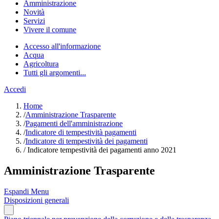
Amministrazione
Novità
Servizi
Vivere il comune
Accesso all'informazione
Acqua
Agricoltura
Tutti gli argomenti...
Accedi
Home
/
Amministrazione Trasparente
/
Pagamenti dell'amministrazione
/
Indicatore di tempestività pagamenti
/
Indicatore di tempestività dei pagamenti
/
Indicatore tempestività dei pagamenti anno 2021
Amministrazione Trasparente
Espandi Menu
Disposizioni generali