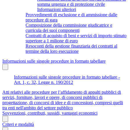
somma urgenza e di protezione civile
Informazioni ulteriori
Provvedimenti di esclusione e di ammissione dalle
procedure di gara
Composizione della commissione giudicatrice e
curricula dei suoi componenti
Contratti di acquisto di beni e servizi di importo stimato
superiore a 1 milione di euro
Resoconti della gestione finanziaria dei contratti al
termine della loro esecuzione
Informazioni sulle singole procedure in formato tabellare
Informazioni sulle singole procedure in formato tabellare -
Art. 1, c. 32, Legge n. 190/2012
Atti relativi alle procedure per l’affidamento di appalti pubblici di
servizi, forniture, lavori e opere, di concorsi pubblici di
progettazione, di concorsi di idee e di concessioni, compresi quelli
tra enti nell'ambito del settore pubblico
Sovvenzioni, contributi, sussidi, vantaggi economici
Criteri e modalità